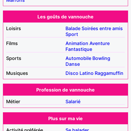
Les goûts de vannouche
Loisirs
Balade
Soirées entre amis
Sport
Films
Animation
Aventure
Fantastique
Sports
Automobile
Bowling
Danse
Musiques
Disco
Latino
Raggamuffin
Profession de vannouche
Métier
Salarié
Plus sur ma vie
Activité préférée
Se balader