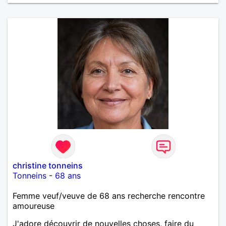
christine tonneins
Tonneins
-
68 ans
Femme veuf/veuve de 68 ans recherche rencontre
amoureuse
J'adore découvrir de nouvelles choses, faire du