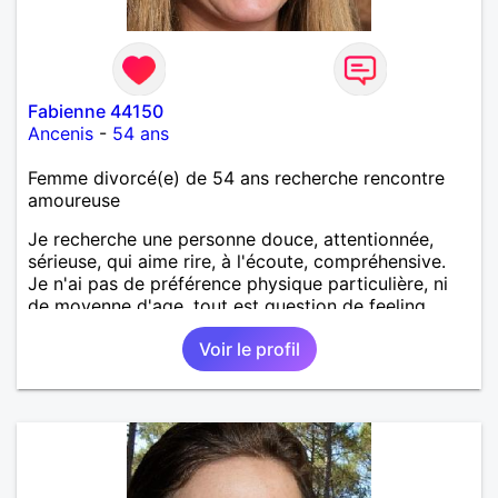
Fabienne 44150
Ancenis
-
54 ans
Femme divorcé(e) de 54 ans recherche rencontre
amoureuse
Je recherche une personne douce, attentionnée,
sérieuse, qui aime rire, à l'écoute, compréhensive.
Je n'ai pas de préférence physique particulière, ni
de moyenne d'age, tout est question de feeling.
Voir le profil