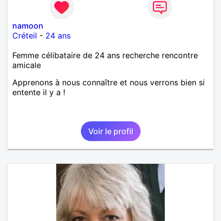
namoon
Créteil
-
24 ans
Femme célibataire de 24 ans recherche rencontre
amicale
Apprenons à nous connaître et nous verrons bien si
entente il y a !
Voir le profil