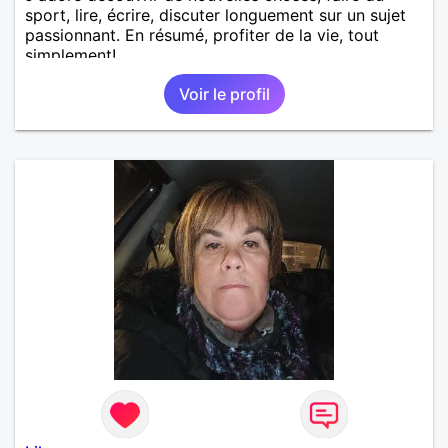
sport, lire, écrire, discuter longuement sur un sujet
passionnant. En résumé, profiter de la vie, tout
simplement!
Voir le profil