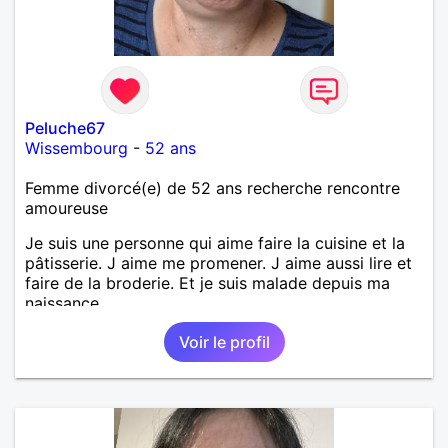
Peluche67
Wissembourg
-
52 ans
Femme divorcé(e) de 52 ans recherche rencontre
amoureuse
Je suis une personne qui aime faire la cuisine et la
pâtisserie. J aime me promener. J aime aussi lire et
faire de la broderie. Et je suis malade depuis ma
naissance.
Voir le profil