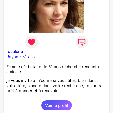
rocalene
Royan
-
51 ans
Femme célibataire de 51 ans recherche rencontre
amicale
je vous invite à m'écrire si vous êtes: bien dans
votre tête, sincère dans votre recherche, toujours
prêt à donner et à recevoir.
Voir le profil