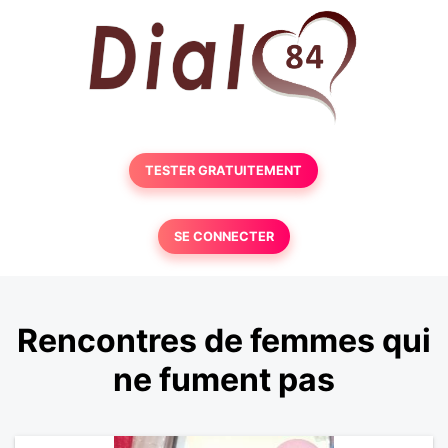
TESTER GRATUITEMENT
SE CONNECTER
Rencontres de femmes qui
ne fument pas