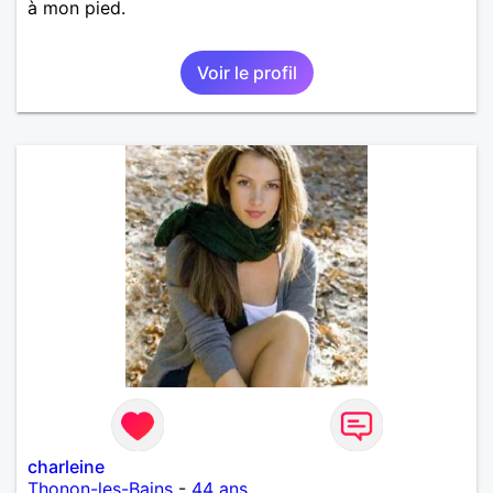
à mon pied.
Voir le profil
charleine
Thonon-les-Bains
-
44 ans