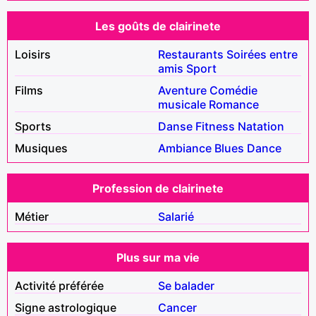
Les goûts de clairinete
Loisirs
Restaurants
Soirées entre
amis
Sport
Films
Aventure
Comédie
musicale
Romance
Sports
Danse
Fitness
Natation
Musiques
Ambiance
Blues
Dance
Profession de clairinete
Métier
Salarié
Plus sur ma vie
Activité préférée
Se balader
Signe astrologique
Cancer