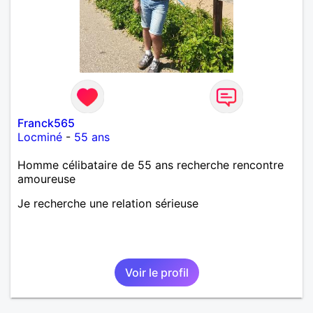
j’aime me trahit une fois, il n’y aura pas de seconde
chance et je l’effacerai à « vitam eternam ».
Néanmoins, je suis un tout petit peu maniaque ainsi
qu’impatient. J’essaye de faire des efforts. Rien de
bien dramatique ! Du moins je le pense……Je suis un
homme facile à vivre. À vous si vous le souhaitez,
d’apprendre à me connaître davantage. J’en serai
ravi….A très bientôt je l’espère.
Franck565
Locminé
-
55 ans
Homme célibataire de 55 ans recherche rencontre
amoureuse
Je recherche une relation sérieuse
Voir le profil