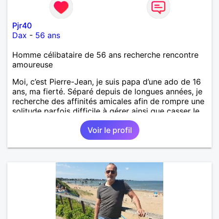
Pjr40
Dax
-
56 ans
Homme célibataire de 56 ans recherche rencontre
amoureuse
Moi, c’est Pierre-Jean, je suis papa d’une ado de 16
ans, ma fierté. Séparé depuis de longues années, je
recherche des affinités amicales afin de rompre une
solitude parfois difficile à gérer ainsi que casser le
vague à l’âme. L’amitié reste extrêmement
Voir le profil
importante à mes yeux mais peut se décliner en des
sentiments plus puissants. « Le temps fera son
œuvre » disait Arthur Schopenhauer, philosophe
allemand que j’adore. J’aime discuter sans pour
autant être trop locace. Je suis bourré de qualités
avec très peu de défauts. Je suis altruiste,
bienveillant, empathique, attentionné, honnête,
respectueux, doux de caractère et compréhensif : je
laisse « glisser » beaucoup de choses. Mais ne vous
m’éprenez pas Mesdames, si une personne que