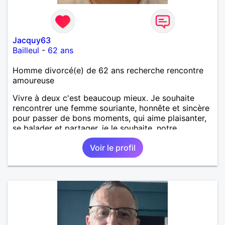
Jacquy63
Bailleul
-
62 ans
Homme divorcé(e) de 62 ans recherche rencontre
amoureuse
Vivre à deux c'est beaucoup mieux. Je souhaite
rencontrer une femme souriante, honnête et sincère
pour passer de bons moments, qui aime plaisanter,
se balader et partager, je le souhaite, notre
complicité. J'aime beaucoup les chantiers de
Voir le profil
randonnée pour se défouler, se relaxer, se détendre
et finalement prendre du bon temps. C'est difficile
de tout dire en quelques lignes. En revanche, vous
pouvez me contacter pour avoir plus
d'informations. A bientôt