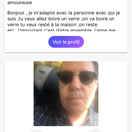
amoureuse
Bonjour , je m'adapte avec la personne avec qui je
suis ,tu veux allez boire un verre ,on va boire un
verre tu veux resté à la maison ,on reste
etc...l'important c'est d'etre ensemble .j'aime me
balader , faire du sport , regarder des film , aller au
Voir le profil
théatre etc et j'aime par dessus tous rire