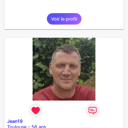
Voir le profil
Jean19
Toulouse
-
56 ans