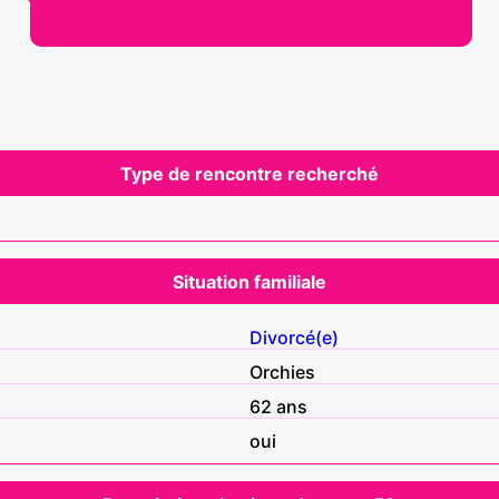
Type de rencontre recherché
Situation familiale
Divorcé(e)
Orchies
62 ans
oui