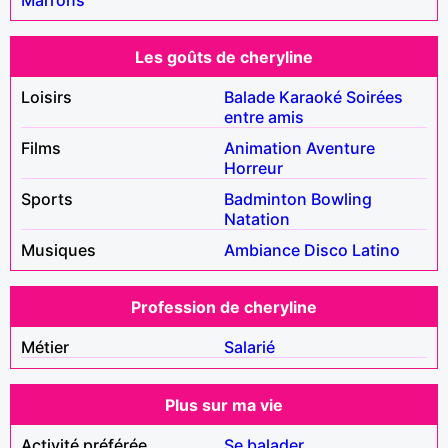
Les goûts de cheryline
Loisirs
Balade
Karaoké
Soirées
entre amis
Films
Animation
Aventure
Horreur
Sports
Badminton
Bowling
Natation
Musiques
Ambiance
Disco
Latino
Profession de cheryline
Métier
Salarié
Plus sur ma vie
Activité préférée
Se balader