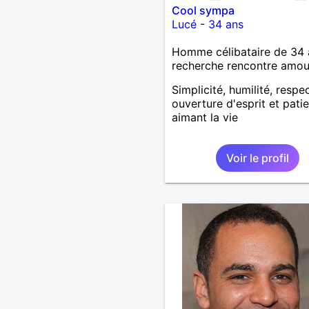
Cool sympa
Lucé
-
34 ans
Homme célibataire de 34 
recherche rencontre amo
Simplicité, humilité, respec
ouverture d'esprit et pati
aimant la vie
Voir le profil