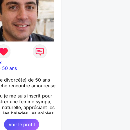
k
-
50 ans
 divorcé(e) de 50 ans
che rencontre amoureuse
 je me suis inscrit pour
ntrer une femme sympa,
t naturelle, appréciant les
, les balades, les soirées
amis... J'espère vraiment
Voir le profil
stoire durable alors