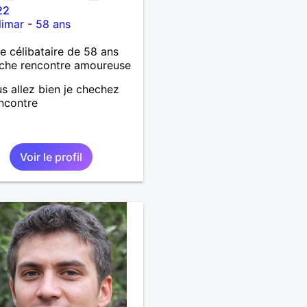
22
limar
-
58 ans
célibataire de 58 ans
che rencontre amoureuse
us allez bien je chechez
ncontre
Voir le profil