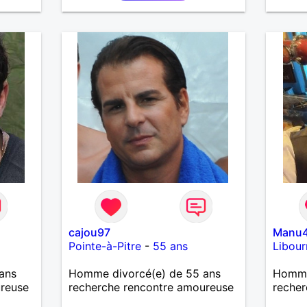
j'adore ça.Tu es bien dans ta
n'hési
tête et tes baskets ? Je préfère
merci.Tu es charmante, belle ?
Là tu as tout de la femme
parfaite !!!
cajou97
Manu
Pointe-à-Pitre
-
55 ans
Libour
ans
Homme divorcé(e) de 55 ans
Homme 
ureuse
recherche rencontre amoureuse
recher