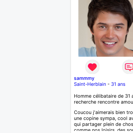
sammmy
Saint-Herblain
-
31 ans
Homme célibataire de 31 
recherche rencontre amo
Coucou j'aimerais bien tr
une copine sympa, cool a
qui partager plein de cho
comme nos loisirs, des sor