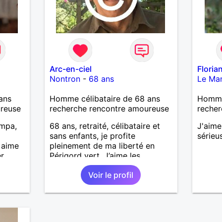
Arc-en-ciel
Floria
Nontron
-
68 ans
Le Ma
ans
Homme célibataire de 68 ans
Homme 
ureuse
recherche rencontre amoureuse
recher
ympa,
68 ans, retraité, célibataire et
J'aime
sans enfants, je profite
sérieus
 aime
pleinement de ma liberté en
r,
Périgord vert. J’aime les
chemins de randonnée, les
Voir le profil
paysages calmes, les livres qui
nourrissent la réflexion et les
échanges humains qui ont du
sens. Je ne cherche pas une
histoire compliquée, mais une