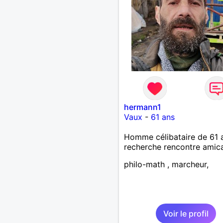
hermann1
Vaux
-
61 ans
Homme célibataire de 61 
recherche rencontre amic
philo-math , marcheur,
Voir le profil