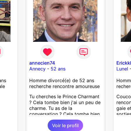
annecien74
Erickk
Annecy
-
52 ans
Lunel
ans
Homme divorcé(e) de 52 ans
Homme
ale
recherche rencontre amoureuse
recher
Tu cherches le Prince Charmant
Coucou
? Cela tombe bien j'ai un peu de
renco
charme. Tu as de la
gaie e
conversation ? Cela tombe bien
sorties
j'aime discuter de tout. Tu as de
entre 
Voir le profil
la culture ? Cela tombe bien,
une hi