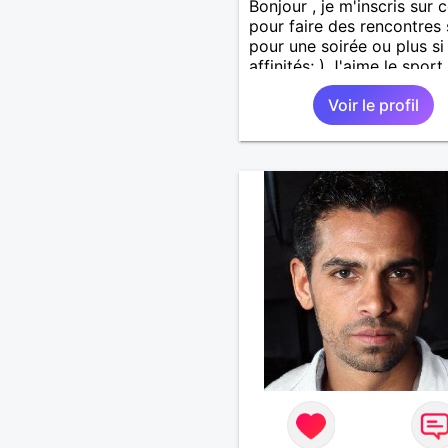
Bonjour , je m'inscris sur c
pour faire des rencontre
pour une soirée ou plus si
affinités; ) J'aime le sport
voyager.
Voir le profil