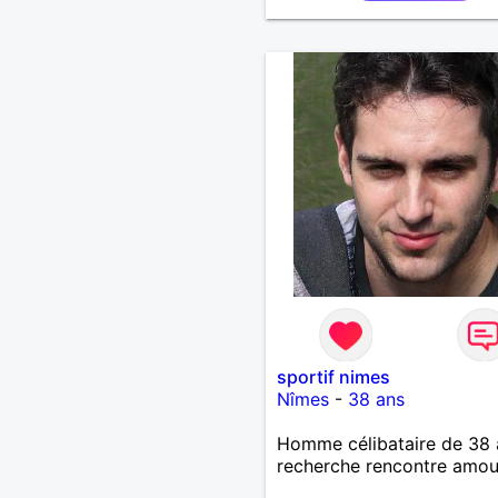
sportif nimes
Nîmes
-
38 ans
Homme célibataire de 38 
recherche rencontre amo