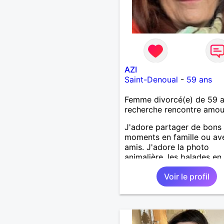
AZI
Saint-Denoual
-
59 ans
Femme divorcé(e) de 59 
recherche rencontre amo
J'adore partager de bons
moments en famille ou av
amis. J'adore la photo
animalière, les balades en
ou à la mer. Je recherche
Voir le profil
personne sympa et on verr
affinités. Envoyez-moi me
A bientôt.