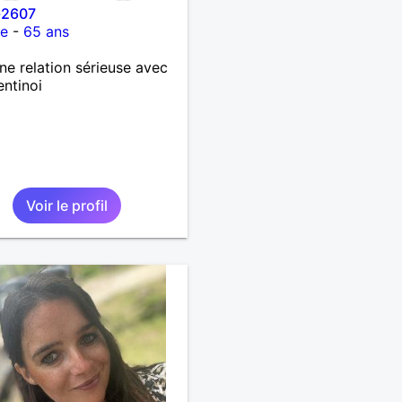
-2607
ce
-
65 ans
ne relation sérieuse avec
entinoi
Voir le profil