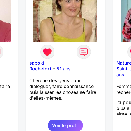
sapoki
Natur
Rochefort
-
51 ans
Saint
ans
Cherche des gens pour
faire
dialoguer, faire connaissance
Femme 
puis laisser les choses se faire
recher
d'elles-mêmes.
Ici po
plus si
aime l
Voir le profil