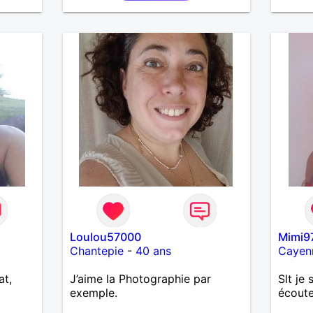
Loulou57000
Mimi9
Chantepie
-
40 ans
Cayen
at,
J’aime la Photographie par
Slt je 
exemple.
écoute