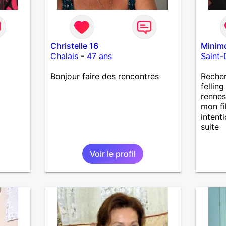
Christelle 16
Minim
Chalais
-
47 ans
Saint-
Bonjour faire des rencontres
Recher
fellin
rennes
mon fi
intent
suite
Voir le profil