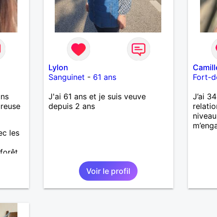
Lylon
Camill
Sanguinet
-
61 ans
Fort-d
ans
J'ai 61 ans et je suis veuve
J’ai 3
ureuse
depuis 2 ans
relati
niveau
m’enga
ec les
 forêt
 une
Voir le profil
a si
ssage.