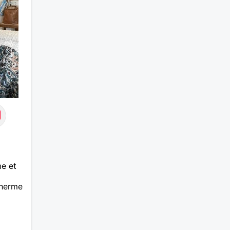
me et
therme