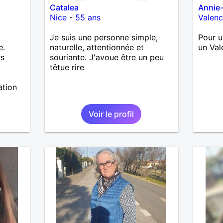
Catalea
Annie
Nice
-
55 ans
Valen
Je suis une personne simple,
Pour u
e.
naturelle, attentionnée et
un Val
rs
souriante. J'avoue être un peu
têtue rire
ation
Voir le profil