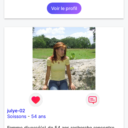
Voir le profil
julye-02
Soissons
-
54 ans
Femme divorcé(e) de 54 ans recherche rencontre