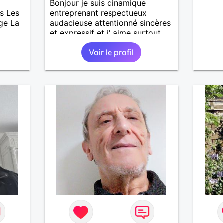
Bonjour je suis dinamique
s Les
entreprenant respectueux
age La
audacieuse attentionné sincères
et expressif et j' aime surtout
les câlins et à les partager avec
Voir le profil
humour et amour bisous à+ à
bientôt