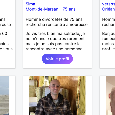
Sima
verso
Mont-de-Marsan
-
75 ans
Orléan
ans
Homme divorcé(e) de 75 ans
Homme 
ureuse
recherche rencontre amoureuse
recher
à 60
Je vis très bien ma solitude, je
Bonjo
ne m'ennuie que très rarement
fumeur
ains
mais je ne suis pas contre la
moins
e vous
rencontre avec une personne
profile
compatible . Pourquoi une
Voir le profil
amitié ne pourrait pas évoluer si
bon feeling réciproque... Je
recherche de la proximité car je
ne souhaite pas vivre sous le
même toit.