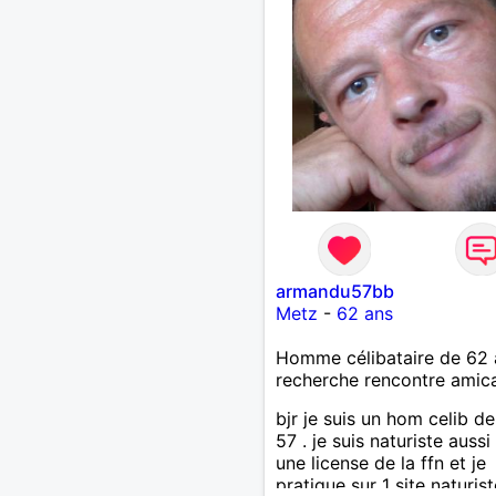
armandu57bb
Metz
-
62 ans
Homme célibataire de 62 
recherche rencontre amic
bjr je suis un hom celib d
57 . je suis naturiste aussi 
une license de la ffn et je
pratique sur 1 site naturist