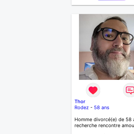
souhaitez, d’apprendre à 
connaître davantage. J’en 
ravi….A très bientôt je l’es
Thor
Rodez
-
58 ans
Homme divorcé(e) de 58 
recherche rencontre amo