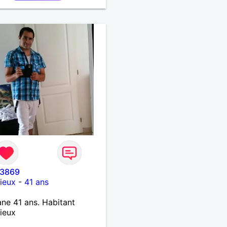
nchise et l'honnêteté. Les
s. Pour en savoir plus
ter moi.
o3869
ieux
-
41 ans
ne 41 ans. Habitant
ieux