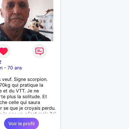
2
on
-
70 ans
s veuf. Signe scorpion.
70kg qui pratique la
 et du VTT. Je ne
te plus la solitude. Et
che celle qui saura
r se que je croyais perdu.
suis pas un géant mais j'ai
s coeur. Je supporte pas
Voir le profil
songe l'hypocrisie. J'aime