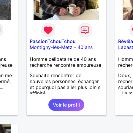
PassionTchouTchou
Révéla
Montigny-lès-Metz
-
40 ans
Labas
ans
Homme célibataire de 40 ans
Homme
ureuse
recherche rencontre amoureuse
recher
 on me
Souhaite rencontrer de
Doux, 
ermé,
nouvelles personnes, échanger
recher
..
et pourquoi pas aller plus loin si
souria
affinité...
. J'ai
temps,
Voir le profil
et app
connaî
person
souria