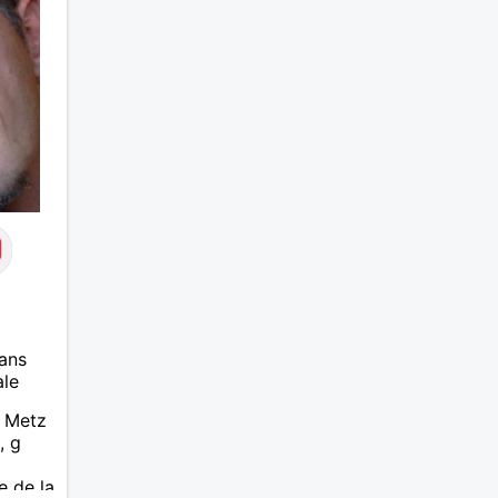
ans
ale
e Metz
, g
e de la