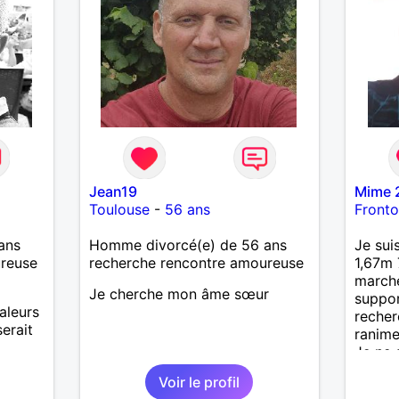
’adore.
autant
bourré
 de
actère
hoses.
Jean19
Mime 
as
Toulouse
-
56 ans
Front
ne que
 n’y
ans
Homme divorcé(e) de 56 ans
Je sui
ce et
ureuse
recherche rencontre amoureuse
1,67m 
marche
suis un
Je cherche mon âme sœur
suppor
nsi
aleurs
recher
aire
erait
ranime
Je ne 
le
un gro
e
Voir le profil
le men
us le