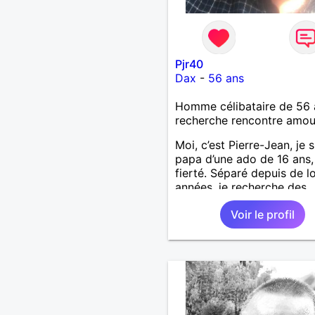
Pjr40
Dax
-
56 ans
Homme célibataire de 56 
recherche rencontre amo
Moi, c’est Pierre-Jean, je s
papa d’une ado de 16 ans
fierté. Séparé depuis de 
années, je recherche des
affinités amicales afin de
Voir le profil
rompre une solitude parfo
difficile à gérer ainsi que 
le vague à l’âme. L’amitié 
extrêmement importante 
yeux mais peut se décline
des sentiments plus puiss
« Le temps fera son œuvr
disait Arthur Schopenhaue