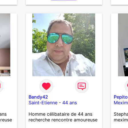
la fra
me
voyage
serai
contac
père.
Bandy42
Pepit
Saint-Etienne
-
44 ans
Mexim
ans
Homme célibataire de 44 ans
Stepha
ureuse
recherche rencontre amoureuse
mexim