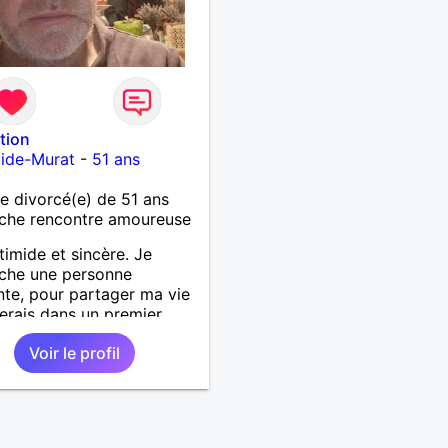
tion
tide-Murat
-
51 ans
 divorcé(e) de 51 ans
che rencontre amoureuse
timide et sincère. Je
che une personne
nte, pour partager ma vie
merais dans un premier
 faire votre connaissance
Voir le profil
rendre à vous
tre...je recherche une
ne sérieuse, douce,
nte, qui aime la nature