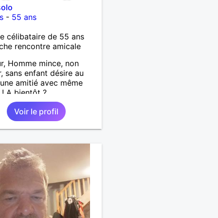
solo
s
-
55 ans
célibataire de 55 ans
che rencontre amicale
ur, Homme mince, non
, sans enfant désire au
 une amitié avec même
 ! A bientôt ?
Voir le profil