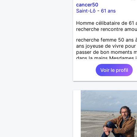
cancer50
Saint-Lô
-
61 ans
Homme célibataire de 61 
recherche rencontre amo
recherche femme 50 ans 
ans joyeuse de vivre pour
passer de bon moments m
dans la mains Mesdames j
attend de vous lire .
Voir le profil