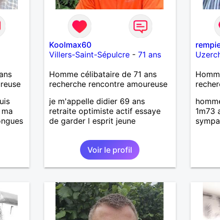
Koolmax60
rempi
Villers-Saint-Sépulcre
-
71 ans
Uzerc
ans
Homme célibataire de 71 ans
Homme 
ureuse
recherche rencontre amoureuse
recher
uis
je m'appelle didier 69 ans
homme 
, ma
retraite optimiste actif essaye
1m73 a
longues
de garder l esprit jeune
sympa
Voir le profil
is
casser
reste
à mes
r en
ants.
e »
r,